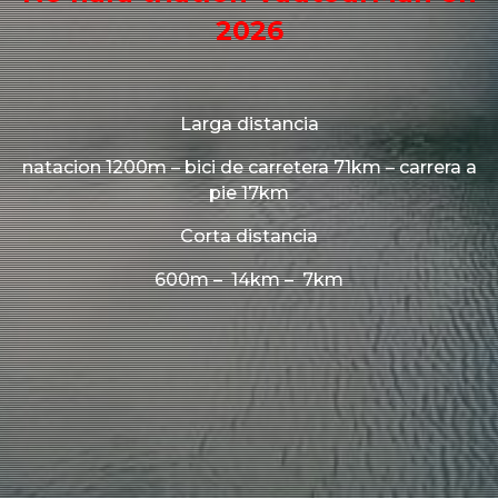
2026
Larga distancia
natacion 1200m – bici de carretera 71km – carrera a
pie 17km
Corta distancia
600m – 14km – 7km